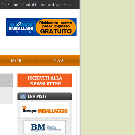
Chi Siamo
Contatti
innovativepress.eu
EVENTI
VIDEO
LE RIVISTE