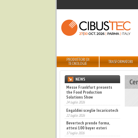
PRODUTTORI DI
TRASFORMATORI
TECNOLOGIE
NEWS
Ce
Messe Frankfurt presents
the Food Production
Solutions Show
24 luglio 2026
Engaldini sceglie Incaricotech
22 luglio 2026
Bevertech prende forma,
attesi 100 buyer esteri
17 luglio 2026