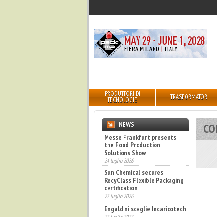
PRODUTTORI DI
TRASFORMATORI
TECNOLOGIE
NEWS
CO
Messe Frankfurt presents
the Food Production
Solutions Show
24 luglio 2026
Sun Chemical secures
RecyClass Flexible Packaging
certification
22 luglio 2026
Engaldini sceglie Incaricotech
22 luglio 2026