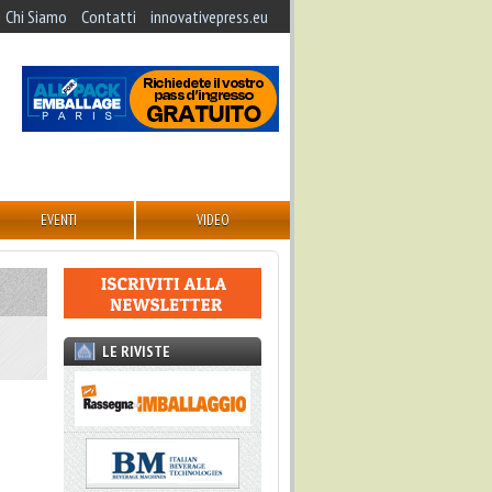
Chi Siamo
Contatti
innovativepress.eu
EVENTI
VIDEO
LE RIVISTE