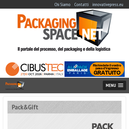
Chi Siamo
Contatti
innovativepress.eu
MENU
Pack&Gift