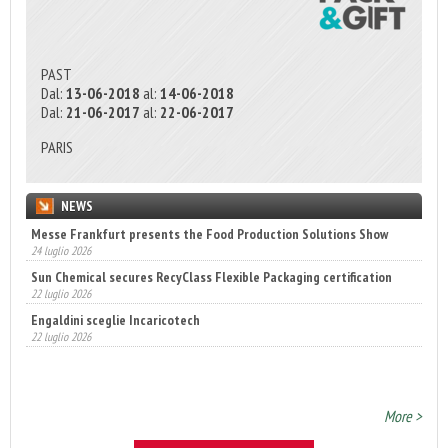
PAST
Dal:
13-06-2018
al:
14-06-2018
Dal:
21-06-2017
al:
22-06-2017
PARIS
NEWS
Messe Frankfurt presents the Food Production Solutions Show
Sun Chemical secures RecyClass Flexible Packaging certification
24 luglio 2026
22 luglio 2026
Engaldini sceglie Incaricotech
22 luglio 2026
Annunciati i finalisti dei Diamonds Awards 2026 di FTA Europe
14 luglio 2026
More >