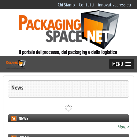
Chi Siamo
Contatti
innovativepress.eu
MENU
News
NEWS
undefined
More >