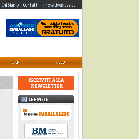
Chi Siamo
Contatti
innovativepress.eu
EVENTI
VIDEO
LE RIVISTE