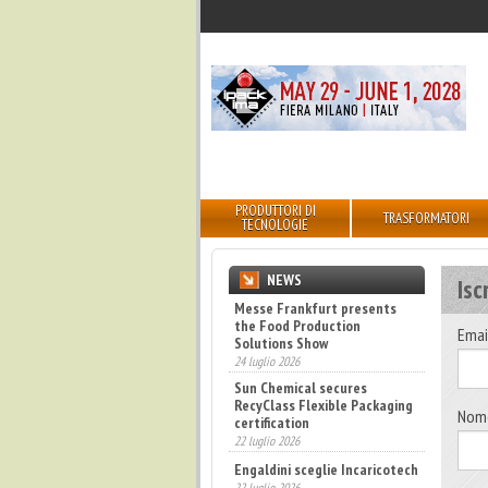
PRODUTTORI DI
TRASFORMATORI
TECNOLOGIE
NEWS
Isc
Messe Frankfurt presents
the Food Production
Emai
Solutions Show
24 luglio 2026
Sun Chemical secures
RecyClass Flexible Packaging
Nom
certification
22 luglio 2026
Engaldini sceglie Incaricotech
22 luglio 2026