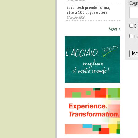
Cog
Bevertech prende forma,
attesi 100 buyer esteri
17 luglio 2026
Di
More >
De
Isc