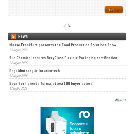
Cerca
NEWS
Messe Frankfurt presents the Food Production Solutions Show
24 luglio 2026
Sun Chemical secures RecyClass Flexible Packaging certification
22 luglio 2026
Engaldini sceglie Incaricotech
22 luglio 2026
Bevertech prende forma, attesi 100 buyer esteri
17 luglio 2026
Annunciati i finalisti dei Diamonds Awards 2026 di FTA Europe
14 luglio 2026
More >