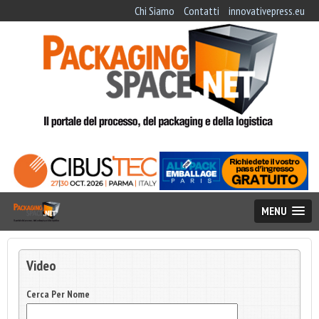
Chi Siamo
Contatti
innovativepress.eu
MENU
Video
Cerca Per Nome