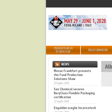
PRODUTTORI DI
TRASFORMATORI
TECNOLOGIE
NEWS
Al
Messe Frankfurt presents
the Food Production
Solutions Show
24 luglio 2026
Sun Chemical secures
RecyClass Flexible Packaging
certification
22 luglio 2026
Engaldini sceglie Incaricotech
22 luglio 2026