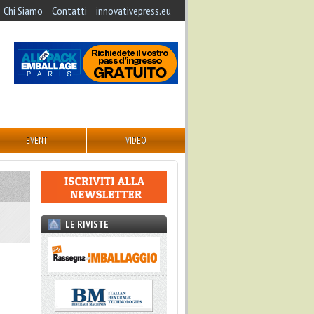
Chi Siamo
Contatti
innovativepress.eu
EVENTI
VIDEO
LE RIVISTE