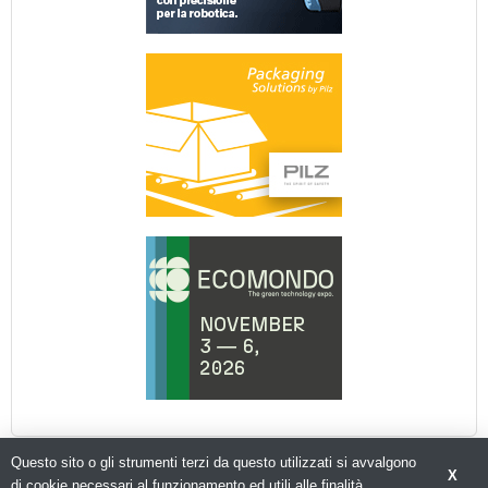
Questo sito o gli strumenti terzi da questo utilizzati si avvalgono
X
di cookie necessari al funzionamento ed utili alle finalità