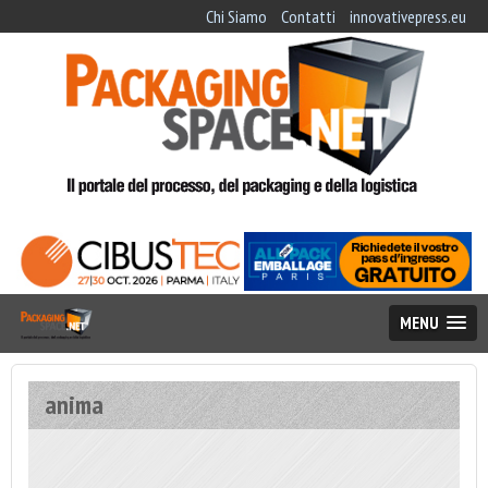
Chi Siamo
Contatti
innovativepress.eu
MENU
anima