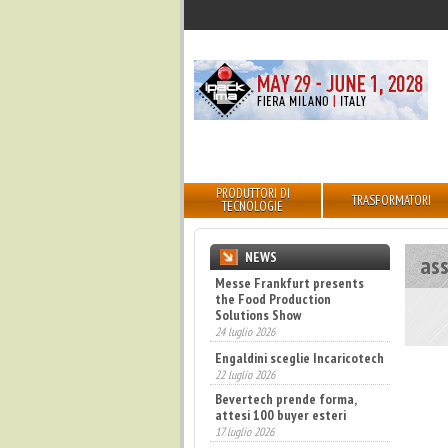
PRODUTTORI DI
TRASFORMATORI
TECNOLOGIE
NEWS
as
Messe Frankfurt presents
the Food Production
Solutions Show
24 luglio 2026
Engaldini sceglie Incaricotech
22 luglio 2026
Bevertech prende forma,
attesi 100 buyer esteri
17 luglio 2026
Annunciati i finalisti dei