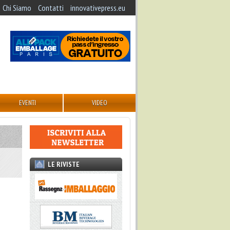
Chi Siamo
Contatti
innovativepress.eu
EVENTI
VIDEO
LE RIVISTE