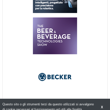
Questo sito o gli strumenti terzi da questo utilizzati si avvalgono
X
di cookie necessari al funzionamento ed utili alle finalità