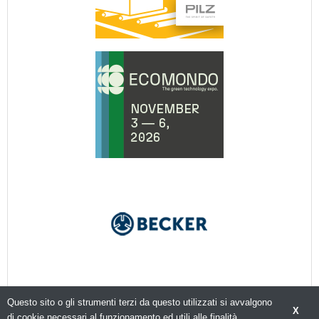
Questo sito o gli strumenti terzi da questo utilizzati si avvalgono
X
di cookie necessari al funzionamento ed utili alle finalità