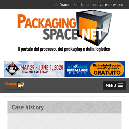
Chi Siamo
Contatti
innovativepress.eu
MENU
Case history