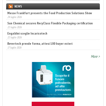
NEWS
Messe Frankfurt presents the Food Production Solutions Show
Sun Chemical secures RecyClass Flexible Packaging certification
24 luglio 2026
22 luglio 2026
Engaldini sceglie Incaricotech
22 luglio 2026
Bevertech prende forma, attesi 100 buyer esteri
17 luglio 2026
Annunciati i finalisti dei Diamonds Awards 2026 di FTA Europe
14 luglio 2026
More >