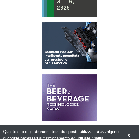
Questo sito o gli strumenti terzi da questo utilizzati si avvalgono
X
di cookie necessari al funzionamento ed utili alle finalità