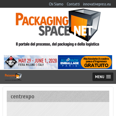
Chi Siamo
Contatti
innovativepress.eu
MENU
centrexpo