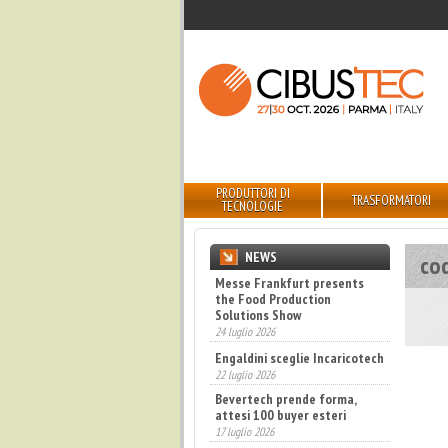
PRODUTTORI DI
TRASFORMATORI
TECNOLOGIE
NEWS
cod
Messe Frankfurt presents
the Food Production
Solutions Show
24 luglio 2026
Engaldini sceglie Incaricotech
22 luglio 2026
Bevertech prende forma,
attesi 100 buyer esteri
17 luglio 2026