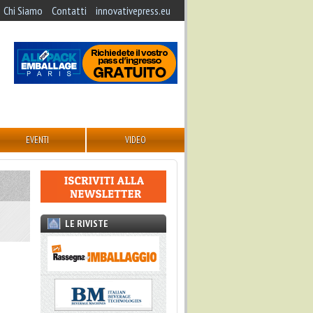
Chi Siamo
Contatti
innovativepress.eu
EVENTI
VIDEO
LE RIVISTE