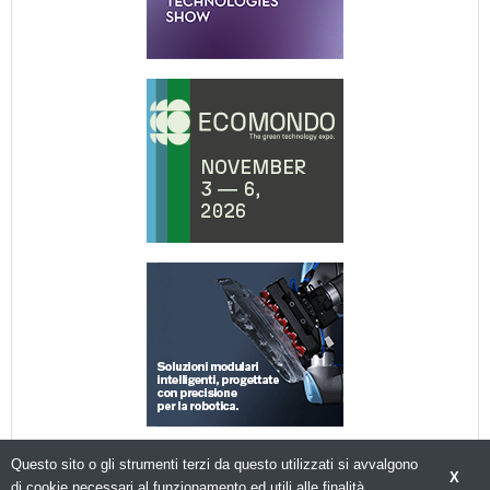
Questo sito o gli strumenti terzi da questo utilizzati si avvalgono
X
di cookie necessari al funzionamento ed utili alle finalità