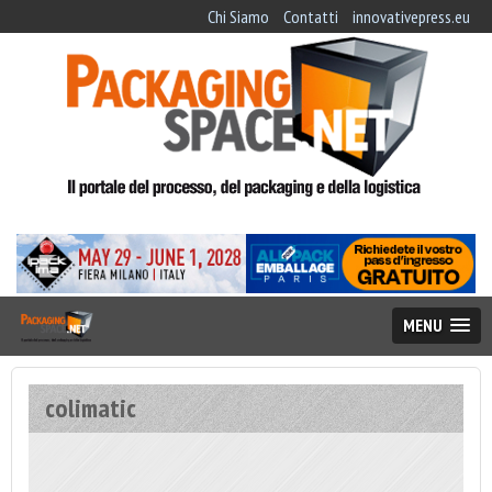
Chi Siamo
Contatti
innovativepress.eu
MENU
colimatic