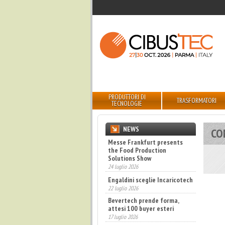
PRODUTTORI DI
TRASFORMATORI
TECNOLOGIE
NEWS
CO
Messe Frankfurt presents
the Food Production
Solutions Show
24 luglio 2026
Engaldini sceglie Incaricotech
22 luglio 2026
Bevertech prende forma,
attesi 100 buyer esteri
17 luglio 2026