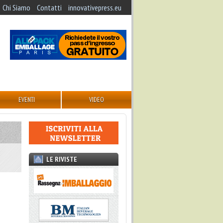
Chi Siamo
Contatti
innovativepress.eu
EVENTI
VIDEO
LE RIVISTE