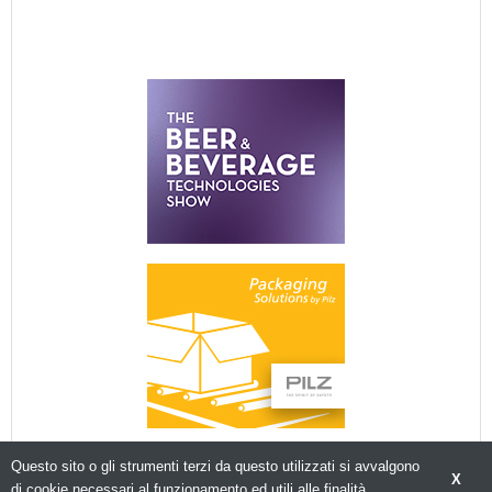
Questo sito o gli strumenti terzi da questo utilizzati si avvalgono
X
di cookie necessari al funzionamento ed utili alle finalità