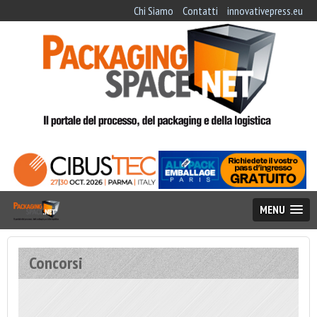
Chi Siamo
Contatti
innovativepress.eu
MENU
Concorsi