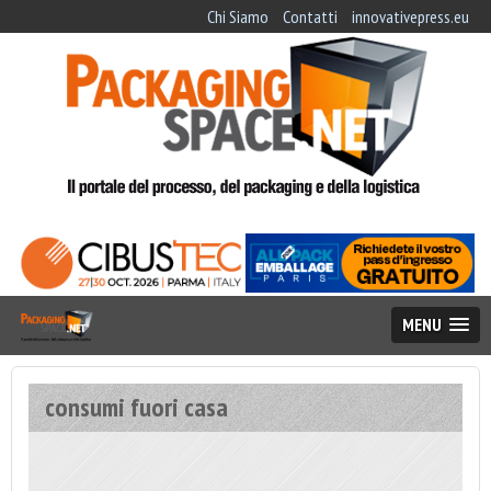
Chi Siamo
Contatti
innovativepress.eu
MENU
consumi fuori casa