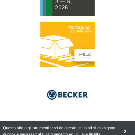
Questo sito o gli strumenti terzi da questo utilizzati si avvalgono
X
di cookie necessari al funzionamento ed utili alle finalità