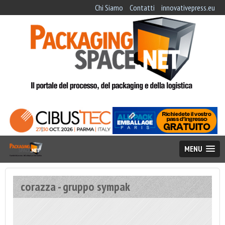
Chi Siamo
Contatti
innovativepress.eu
MENU
corazza - gruppo sympak