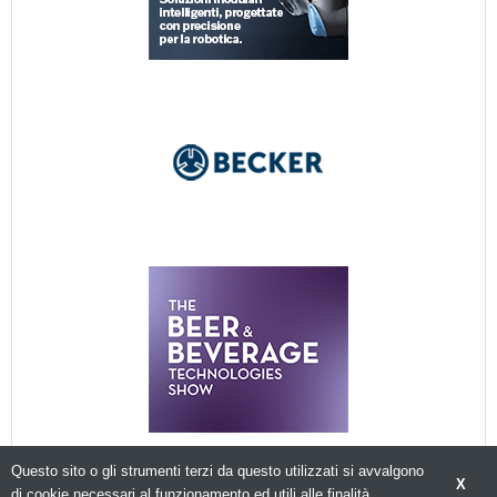
Questo sito o gli strumenti terzi da questo utilizzati si avvalgono
X
di cookie necessari al funzionamento ed utili alle finalità