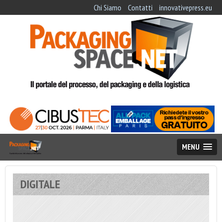
Chi Siamo
Contatti
innovativepress.eu
MENU
DIGITALE