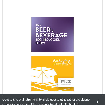
Questo sito o gli strumenti terzi da questo utilizzati si avvalgono
X
di cookie necessari al funzionamento ed utili alle finalità