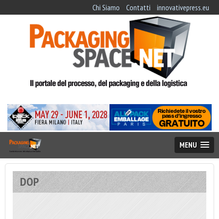
Chi Siamo
Contatti
innovativepress.eu
MENU
DOP