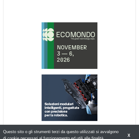
Questo sito o gli strumenti terzi da questo utilizzati si avvalgono
X
di cookie necessari al funzionamento ed utili alle finalità