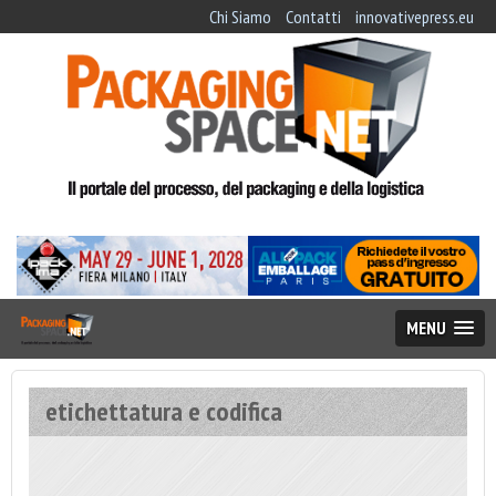
Chi Siamo
Contatti
innovativepress.eu
MENU
etichettatura e codifica