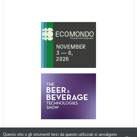
Questo sito o gli strumenti terzi da questo utilizzati si avvalgono