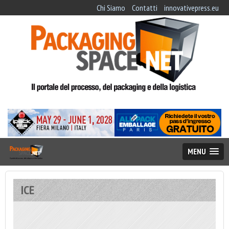
Chi Siamo
Contatti
innovativepress.eu
MENU
ICE