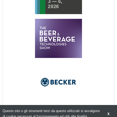
Questo sito o gli strumenti terzi da questo utilizzati si avvalgono
X
di cookie necessari al funzionamento ed utili alle finalità