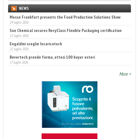
NEWS
Messe Frankfurt presents the Food Production Solutions Show
24 luglio 2026
Sun Chemical secures RecyClass Flexible Packaging certification
22 luglio 2026
Engaldini sceglie Incaricotech
22 luglio 2026
Bevertech prende forma, attesi 100 buyer esteri
17 luglio 2026
Annunciati i finalisti dei Diamonds Awards 2026 di FTA Europe
14 luglio 2026
More >