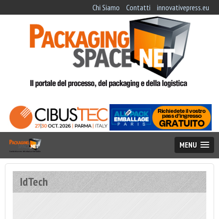
Chi Siamo
Contatti
innovativepress.eu
MENU
IdTech