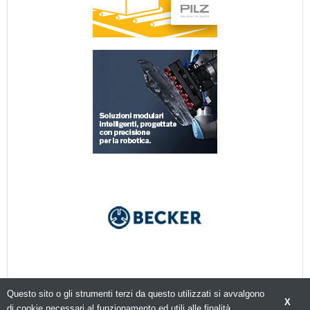
Questo sito o gli strumenti terzi da questo utilizzati si avvalgono
X
di cookie necessari al funzionamento ed utili alle finalità