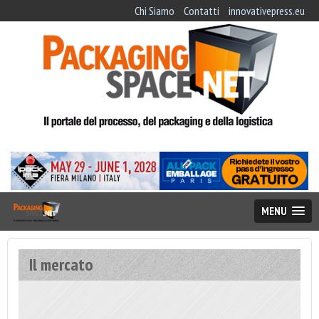
Chi Siamo
Contatti
innovativepress.eu
MENU
Il mercato