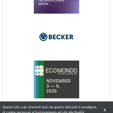
Questo sito o gli strumenti terzi da questo utilizzati si avvalgono
X
di cookie necessari al funzionamento ed utili alle finalità