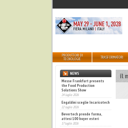
PRODUTTORI DI
TRASFORMATORI
TECNOLOGIE
NEWS
il 
Messe Frankfurt presents
the Food Production
Solutions Show
24 luglio 2026
Engaldini sceglie Incaricotech
22 luglio 2026
Bevertech prende forma,
attesi 100 buyer esteri
17 luglio 2026