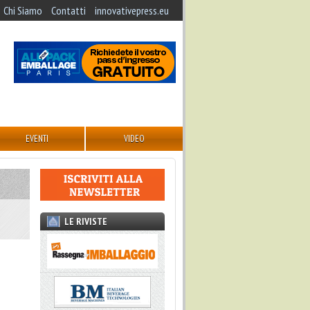
Chi Siamo
Contatti
innovativepress.eu
EVENTI
VIDEO
LE RIVISTE