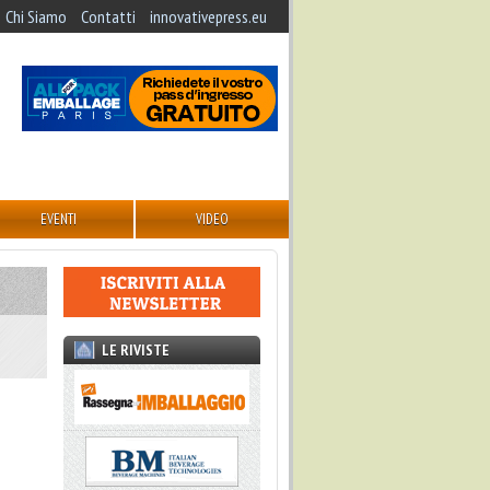
Chi Siamo
Contatti
innovativepress.eu
EVENTI
VIDEO
LE RIVISTE