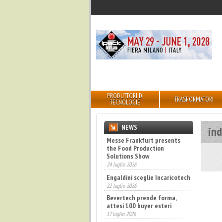
PRODUTTORI DI
TRASFORMATORI
TECNOLOGIE
NEWS
ind
Messe Frankfurt presents
the Food Production
Solutions Show
24 luglio 2026
Engaldini sceglie Incaricotech
22 luglio 2026
Bevertech prende forma,
attesi 100 buyer esteri
17 luglio 2026