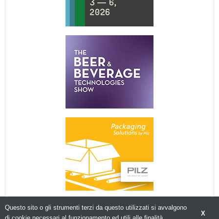
Questo sito o gli strumenti terzi da questo utilizzati si avvalgono
X
di cookie necessari al funzionamento ed utili alle finalità