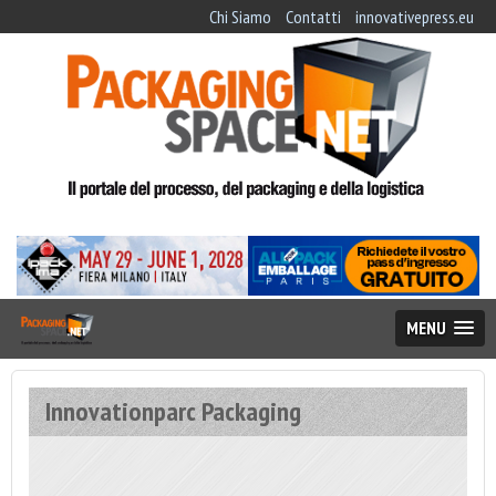
Chi Siamo
Contatti
innovativepress.eu
MENU
Innovationparc Packaging