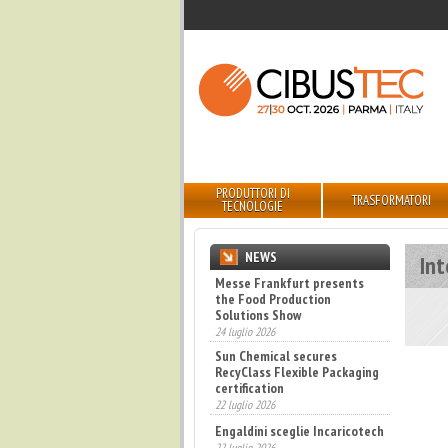
PRODUTTORI DI
TRASFORMATORI
TECNOLOGIE
NEWS
In
Messe Frankfurt presents
the Food Production
Solutions Show
24 luglio 2026
Sun Chemical secures
RecyClass Flexible Packaging
certification
22 luglio 2026
Engaldini sceglie Incaricotech
22 luglio 2026