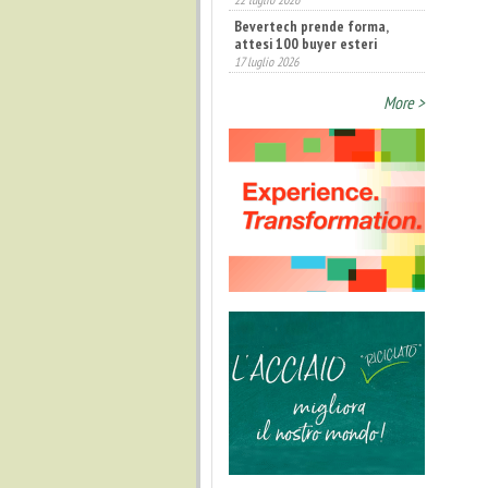
Bevertech prende forma,
attesi 100 buyer esteri
17 luglio 2026
Annunciati i finalisti dei
Diamonds Awards 2026 di FTA
More >
Europe
14 luglio 2026