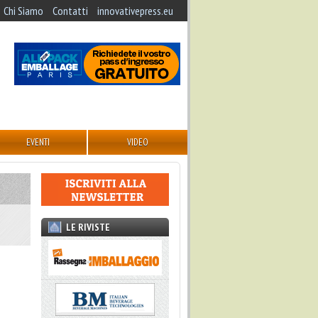
Chi Siamo
Contatti
innovativepress.eu
EVENTI
VIDEO
LE RIVISTE