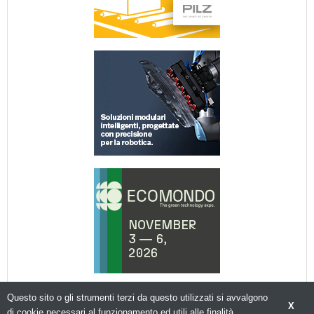
Questo sito o gli strumenti terzi da questo utilizzati si avvalgono
X
di cookie necessari al funzionamento ed utili alle finalità