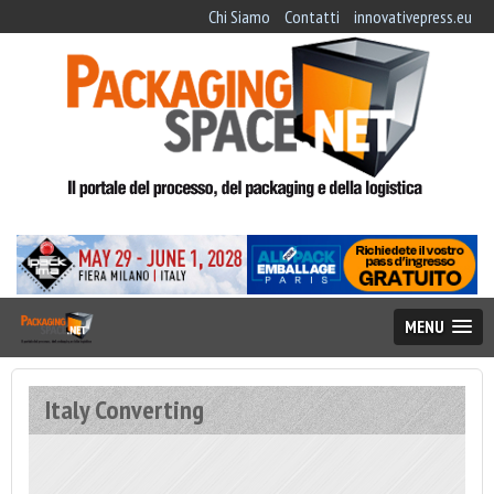
Chi Siamo
Contatti
innovativepress.eu
MENU
Italy Converting