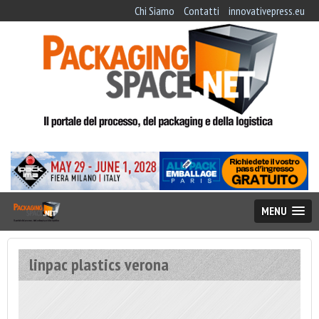
Chi Siamo
Contatti
innovativepress.eu
MENU
linpac plastics verona