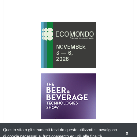
Questo sito o gli strumenti terzi da questo utilizzati si avvalgono
X
di cookie necessari al funzionamento ed utili alle finalità