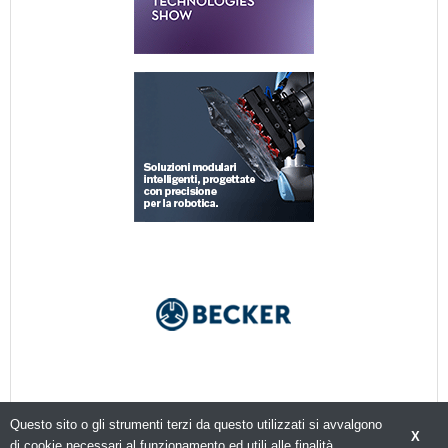
Questo sito o gli strumenti terzi da questo utilizzati si avvalgono
X
di cookie necessari al funzionamento ed utili alle finalità