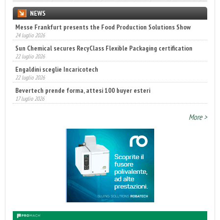
NEWS
Messe Frankfurt presents the Food Production Solutions Show
24 luglio 2026
Sun Chemical secures RecyClass Flexible Packaging certification
22 luglio 2026
Engaldini sceglie Incaricotech
22 luglio 2026
Bevertech prende forma, attesi 100 buyer esteri
17 luglio 2026
Annunciati i finalisti dei Diamonds Awards 2026 di FTA Europe
14 luglio 2026
More >