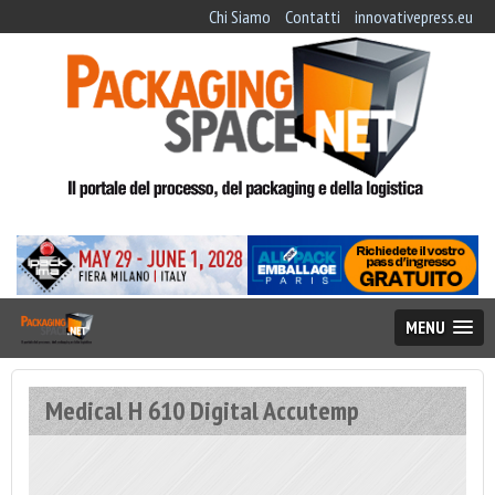
Chi Siamo
Contatti
innovativepress.eu
MENU
Medical H 610 Digital Accutemp