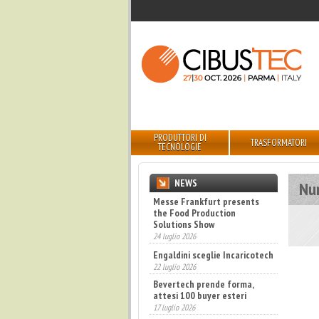
PRODUTTORI DI
TRASFORMATORI
TECNOLOGIE
NEWS
Nu
Messe Frankfurt presents
the Food Production
Solutions Show
24 luglio 2026
Engaldini sceglie Incaricotech
22 luglio 2026
Bevertech prende forma,
attesi 100 buyer esteri
17 luglio 2026