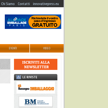
Chi Siamo
Contatti
innovativepress.eu
EVENTI
VIDEO
LE RIVISTE