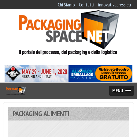
Chi Siamo
Contatti
innovativepress.eu
MENU
PACKAGING ALIMENTI