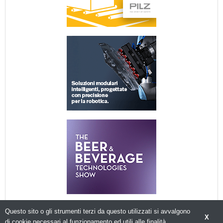
Questo sito o gli strumenti terzi da questo utilizzati si avvalgono
X
di cookie necessari al funzionamento ed utili alle finalità