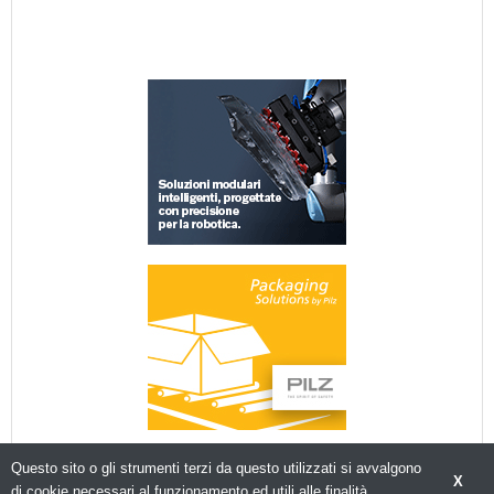
Questo sito o gli strumenti terzi da questo utilizzati si avvalgono
X
di cookie necessari al funzionamento ed utili alle finalità