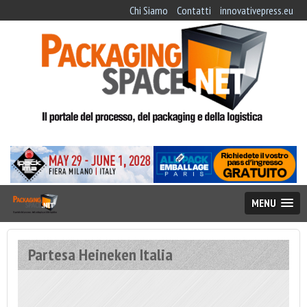
Chi Siamo
Contatti
innovativepress.eu
MENU
Partesa Heineken Italia