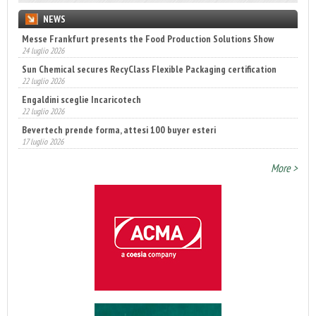
NEWS
Messe Frankfurt presents the Food Production Solutions Show
Sun Chemical secures RecyClass Flexible Packaging certification
24 luglio 2026
22 luglio 2026
Engaldini sceglie Incaricotech
22 luglio 2026
Bevertech prende forma, attesi 100 buyer esteri
17 luglio 2026
Annunciati i finalisti dei Diamonds Awards 2026 di FTA Europe
14 luglio 2026
More >