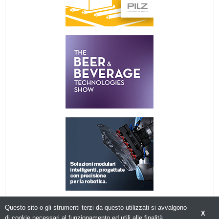
Questo sito o gli strumenti terzi da questo utilizzati si avvalgono
X
di cookie necessari al funzionamento ed utili alle finalità