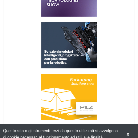
Questo sito o gli strumenti terzi da questo utilizzati si avvalgono
X
di cookie necessari al funzionamento ed utili alle finalità