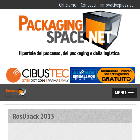
Chi Siamo
Contatti
innovativepress.eu
MENU
RosUpack 2013