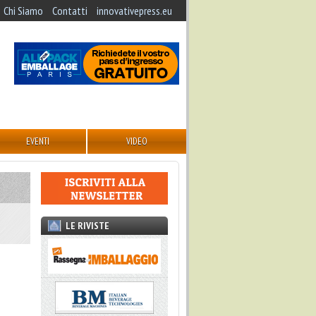
Chi Siamo
Contatti
innovativepress.eu
EVENTI
VIDEO
LE RIVISTE