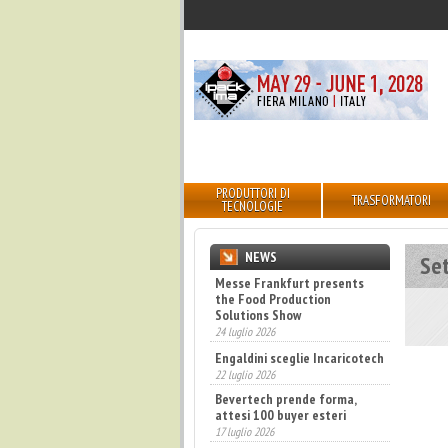
PRODUTTORI DI
TRASFORMATORI
TECNOLOGIE
NEWS
Se
Messe Frankfurt presents
the Food Production
Solutions Show
24 luglio 2026
Engaldini sceglie Incaricotech
22 luglio 2026
Bevertech prende forma,
attesi 100 buyer esteri
17 luglio 2026