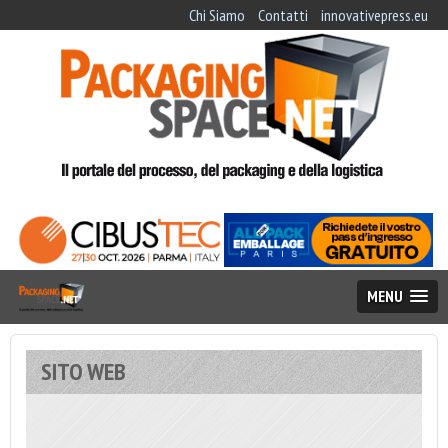
Chi Siamo
Contatti
innovativepress.eu
MENU
SITO WEB