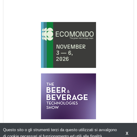
Questo sito o gli strumenti terzi da questo utilizzati si avvalgono
X
di cookie necessari al funzionamento ed utili alle finalità