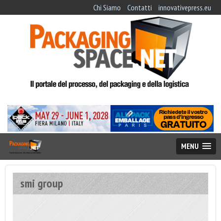
Chi Siamo
Contatti
innovativepress.eu
MENU
smi group