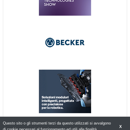
Questo sito o gli strumenti terzi da questo utilizzati si avvalgono
X
di cookie necessari al funzionamento ed utili alle finalità