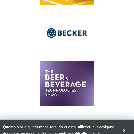
Questo sito o gli strumenti terzi da questo utilizzati si avvalgono
X
di cookie necessari al funzionamento ed utili alle finalità