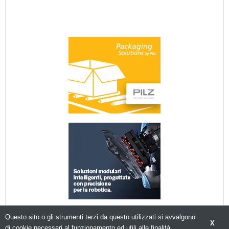
Questo sito o gli strumenti terzi da questo utilizzati si avvalgono
X
di cookie necessari al funzionamento ed utili alle finalità