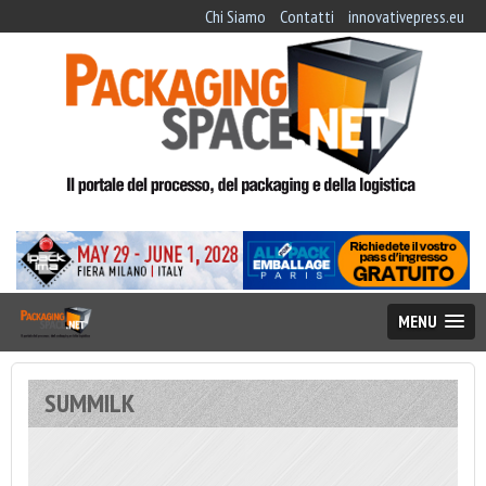
Chi Siamo
Contatti
innovativepress.eu
MENU
SUMMILK