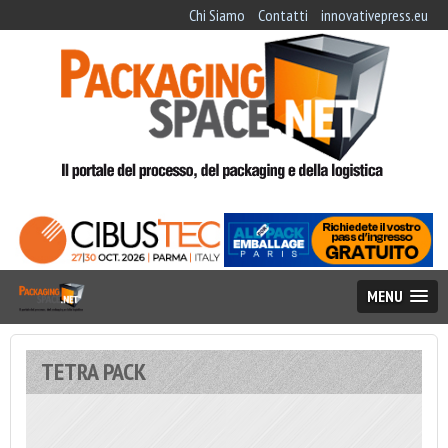
Chi Siamo
Contatti
innovativepress.eu
MENU
TETRA PACK