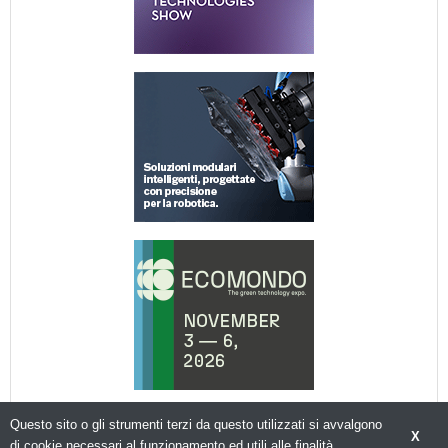
Questo sito o gli strumenti terzi da questo utilizzati si avvalgono
X
di cookie necessari al funzionamento ed utili alle finalità