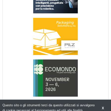
Questo sito o gli strumenti terzi da questo utilizzati si avvalgono
X
di cookie necessari al funzionamento ed utili alle finalità