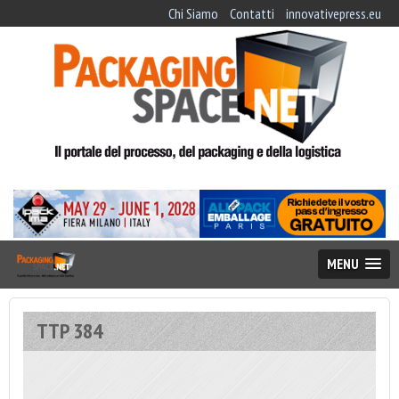
Chi Siamo
Contatti
innovativepress.eu
MENU
TTP 384