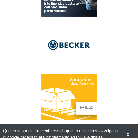
Questo sito o gli strumenti terzi da questo utilizzati si avvalgono
X
di cookie necessari al funzionamento ed utili alle finalità