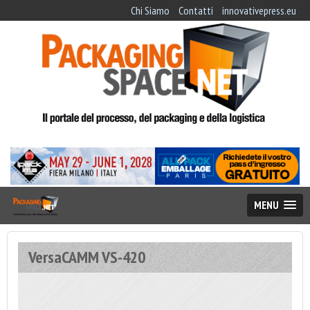
Chi Siamo
Contatti
innovativepress.eu
MENU
VersaCAMM VS-420