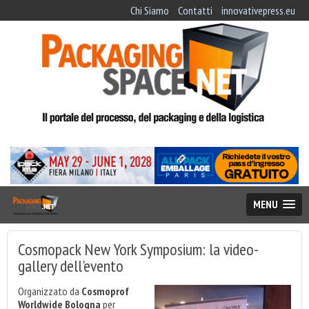
Chi Siamo
Contatti
innovativepress.eu
MENU
Cosmopack New York Symposium: la video-
gallery dell'evento
Organizzato da
Cosmoprof
Worldwide Bologna
per