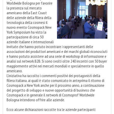
Worldwide Bologna per favorire
la presenza sul mercato
americano della East Coast
delle aziende della filiera della
tecnologica della cosmesi il
nuovo evento Cosmopack New
York Symposium ha visto la
partecipazione di circa 50
aziende italiane e internazionali
invitate che hanno potuto incontrare i rappresentanti delle
associazioni dei produttori americani e dei marchi globali riconosciuti
e hanno potuto assistere ad una serie di workshop di informazione e
analisi sul network B2B. Si sono svolti oltre 240 incontri con 50 buyer
maggiormente attivi nei mercati mondiali e specialmente in quello
americano.
L’iniziativa ha raccolto i commenti positivi dei protagonisti della
filiera italiana, ai quali è stato comunicato in anteprima il ritorno di
Cosmopack a New York anche per il prossimo anno, a continuazione
del progetto di sviluppo e nuove opportunità di business che
Cosmopack e in generale il network di Cosmoprof Worldwide
Bologna intendono offrire alle aziende.
Ecco alcune dichiarazioni raccolte tra le aziende partecipanti