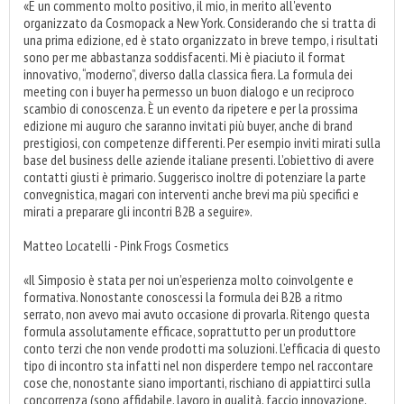
«È un commento molto positivo, il mio, in merito all'evento
organizzato da Cosmopack a New York. Considerando che si tratta di
una prima edizione, ed è stato organizzato in breve tempo, i risultati
sono per me abbastanza soddisfacenti. Mi è piaciuto il format
innovativo, “moderno”, diverso dalla classica fiera. La formula dei
meeting con i buyer ha permesso un buon dialogo e un reciproco
scambio di conoscenza. È un evento da ripetere e per la prossima
edizione mi auguro che saranno invitati più buyer, anche di brand
prestigiosi, con competenze differenti. Per esempio inviti mirati sulla
base del business delle aziende italiane presenti. L’obiettivo di avere
contatti giusti è primario. Suggerisco inoltre di potenziare la parte
convegnistica, magari con interventi anche brevi ma più specifici e
mirati a preparare gli incontri B2B a seguire».
Matteo Locatelli - Pink Frogs Cosmetics
«Il Simposio è stata per noi un’esperienza molto coinvolgente e
formativa. Nonostante conoscessi la formula dei B2B a ritmo
serrato, non avevo mai avuto occasione di provarla. Ritengo questa
formula assolutamente efficace, soprattutto per un produttore
conto terzi che non vende prodotti ma soluzioni. L’efficacia di questo
tipo di incontro sta infatti nel non disperdere tempo nel raccontare
cose che, nonostante siano importanti, rischiano di appiattirci sulla
concorrenza (sono affidabile, lavoro in qualità, faccio innovazione,