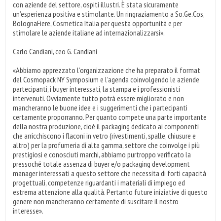
con aziende del settore, ospiti illustri. È stata sicuramente
un’esperienza positiva e stimolante. Un ringraziamento a So.Ge.Cos,
BolognaFiere, Cosmetica Italia per questa opportunità e per
stimolare le aziende italiane ad internazionalizzarsi».
Carlo Candiani, ceo G. Candiani
«Abbiamo apprezzato l’organizzazione che ha preparato il format
del Cosmopack NY Symposium e l’agenda coinvolgendo le aziende
partecipanti, i buyer interessati, la stampa e i professionisti
intervenuti. Ovviamente tutto potrà essere migliorato e non
mancheranno le buone idee e i suggerimenti che i partecipanti
certamente proporranno. Per quanto compete una parte importante
della nostra produzione, cioè il packaging dedicato ai componenti
che arricchiscono i flaconi in vetro (rivestimenti, spalle, chiusure e
altro) per la profumeria di alta gamma, settore che coinvolge i più
prestigiosi e conosciuti marchi, abbiamo purtroppo verificato la
pressoché totale assenza di buyer e/o packaging development
manager interessati a questo settore che necessita di forti capacità
progettuali, competenze riguardanti i materiali di impiego ed
estrema attenzione alla qualità. Pertanto future iniziative di questo
genere non mancheranno certamente di suscitare il nostro
interesse».