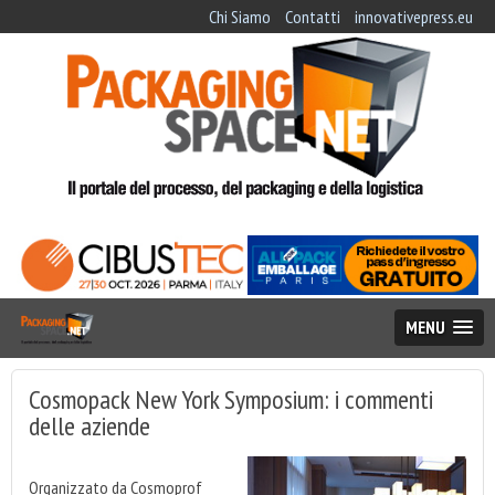
Chi Siamo
Contatti
innovativepress.eu
MENU
Cosmopack New York Symposium: i commenti
delle aziende
Organizzato da Cosmoprof