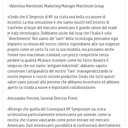
- Valentina Marchesini, Marketing Manager Marchesini Group
«Credo che il Simposio di NY sia stata una bella occasione di
incontro. La mia sensazione è che siamo riusciti nell’intento di
trasferire ai buyer del mercato americano il grande valore del made
in italy tecnologico. Dobbiamo uscire dal loop che l’Italia è solo
“divertimento”. Noi siamo dei “sarti” della tecnologia, pensiamo ogni
impianto su misura del nostro cliente, rispondiamo alle sue esigenze
proprio come un sarto fa con la sua modella, ma possiamo anche
fornire loro macchinari standard, con prezzi competitivi senza
perdere la qualità. Mi piace ricordare, come ho fatto durante il
simposio che noi siamo “artigiani industriali”, abbiamo saputo
conservare l’artigianalità del nostro “fare”, managerializzando le
nostre imprese e i nostri sistemi produttivi. Credo che tutti questi
valori siano passati alle persone che abbiamo incontrato ed abbiano
aperto la strada a nuove e importanti collaborazioni».
Alessandro Prestini, General Director Premi
«Ritengo che quella del Cosmopack NY Symposium sia stata
un’iniziativa particolarmente interessante per aziende, come la
nostra, che stanno valutando come poter entrare nel mercato
Americano. Dati interessanti, possibilità di confrontarsi direttamente