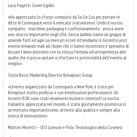
Luca Pagetti, Coven Egidio
«Ho apprezzato lo sforzo compiuto da So.Ge.Cos per portare le
ditte di Cosmopack verso il mercato statunitense. Credo il nostro
comparto - macchine, packaging e confezionamento - possa avere
uno sbocco importante negli USA. Senza dubbio siamo un gruppo di
aziende forti ed agili sui mercati esteri. Attendiamo il riscontro post
evento inviando mail ad i buyer che ci hanno incontrato e speriamo di
bissare l’anno prossimo con la stessa formula ed un’esperienza alle
spalle che ci possa aiutare a sfruttare le potenzialità dell’evento al
meglio».
Cinzia Bessi, Marketing Director Brivaplast Group
«L'evento organizzato da Cosmopack a New York, è stato per
Brivaplast molto proficuo e con interlocutori professionisti. Gli
incontri B2B sono stati veramente business oriented! La nostra
italianità, apprezzata nel mondo, è stata giustamente promossa in
un mercato importantissimo, attento alla qualità e sempre alla
ricerca di innovazione».
Matteo Moretti – CEO Lumson e Polo Tecnologico della Cosmesi