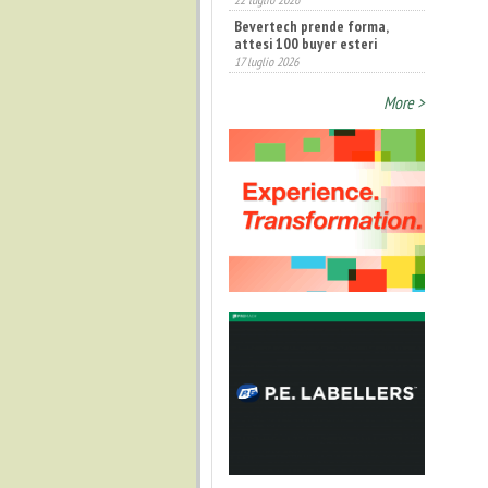
Bevertech prende forma,
attesi 100 buyer esteri
17 luglio 2026
Annunciati i finalisti dei
Diamonds Awards 2026 di FTA
More >
Europe
14 luglio 2026