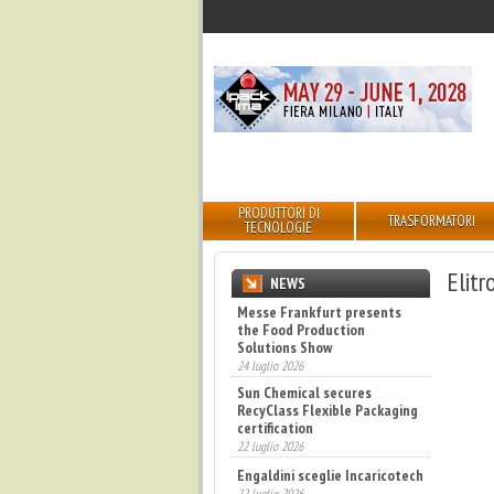
PRODUTTORI DI
TRASFORMATORI
TECNOLOGIE
Elit
NEWS
Messe Frankfurt presents
the Food Production
Solutions Show
24 luglio 2026
Sun Chemical secures
RecyClass Flexible Packaging
certification
22 luglio 2026
Engaldini sceglie Incaricotech
22 luglio 2026