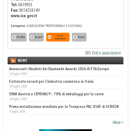
Tel:
0659921
Fax:
0654218249
www.ice.gov.it
Categoria:
ASSOCIAZIONI PROFESSIONALI E CULTURALI
Post
Profilo
Eventi
Video
correlati
285
Enti e associazioni
NEWS
Annunciati i finalisti dei Diamonds Awards 2026 di FTA Europe
14 luglio 2026
Fatturato record per l'industria cosmetica in Italia
10 luglio 2026
SPAR Austria e CRYOVAC®: -70% di imballaggi per la carne
10 luglio 2026
Prima installazione mondiale per la Truepress PAC 830F di SCREEN
9 luglio 2026
IMA introduce il Cognitive Manufacturing: oltre la Smart Factory
More >
7 luglio 2026