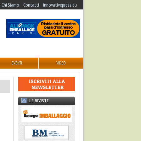
Chi Siamo
Contatti
innovativepress.eu
EVENTI
VIDEO
LE RIVISTE