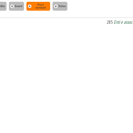
Post
ofilo
Eventi
Video
correlati
285
Enti e assoc