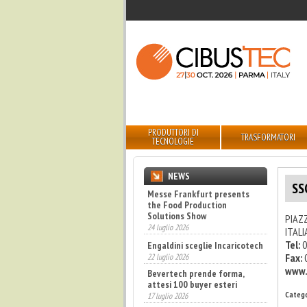
PRODUTTORI DI
TRASFORMATORI
TECNOLOGIE
NEWS
SS
Messe Frankfurt presents
the Food Production
Solutions Show
PIAZZ
24 luglio 2026
ITALI
Tel:
0
Engaldini sceglie Incaricotech
Fax:
22 luglio 2026
www.
Bevertech prende forma,
attesi 100 buyer esteri
Catego
17 luglio 2026