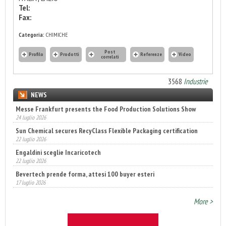
Tel:
Fax:
Categoria:
CHIMICHE
Post
Profilo
Prodotti
Referenze
Video
correlati
3568
Industrie
NEWS
Messe Frankfurt presents the Food Production Solutions Show
24 luglio 2026
Sun Chemical secures RecyClass Flexible Packaging certification
22 luglio 2026
Engaldini sceglie Incaricotech
22 luglio 2026
Bevertech prende forma, attesi 100 buyer esteri
17 luglio 2026
Annunciati i finalisti dei Diamonds Awards 2026 di FTA Europe
14 luglio 2026
More >